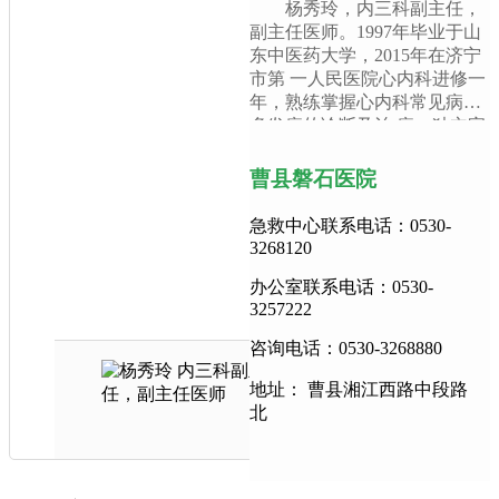
杨秀玲，内三科副主任，
副主任医师。1997年毕业于山
东中医药大学，2015年在济宁
市第 一人民医院心内科进修一
年，熟练掌握心内科常见病、
多发病的诊断及治 疗，独立完
成冠脉造影及下腔静脉滤器植
入等介入手术。
曹县磐石医院
急救中心联系电话：0530-
3268120
办公室联系电话：0530-
3257222
咨询电话：0530-3268880
地址： 曹县湘江西路中段路
北